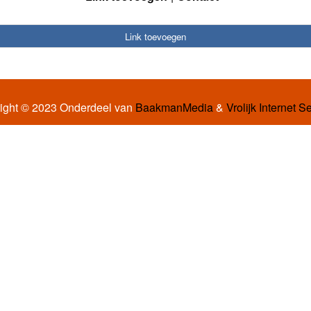
Link toevoegen
ight © 2023 Onderdeel van
BaakmanMedia
&
Vrolijk Internet S