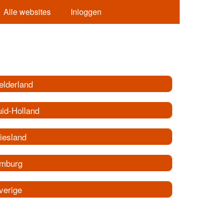
Alle websites
Inloggen
elderland
uid-Holland
iesland
imburg
verige