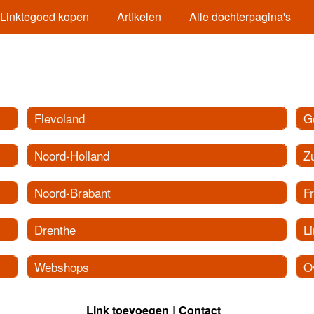
Linktegoed kopen
Artikelen
Alle dochterpagina's
Flevoland
G
Noord-Holland
Z
Noord-Brabant
Fr
Drenthe
L
Webshops
O
Link toevoegen
Contact